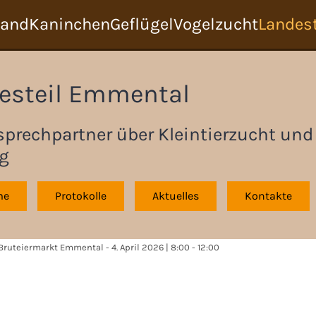
tand
Kaninchen
Geflügel
Vogelzucht
Landest
esteil Emmental
sprechpartner über Kleintierzucht und
g
me
Protokolle
Aktuelles
Kontakte
Bruteiermarkt Emmental - 4. April 2026 | 8:00 - 12:00