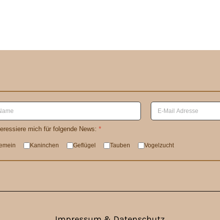
teressiere mich für folgende News:
*
gemein
Kaninchen
Geflügel
Tauben
Vogelzucht
Impressum & Datenschutz