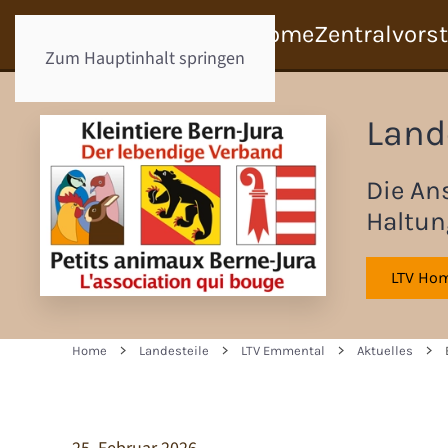
Home
Zentralvors
Zum Hauptinhalt springen
Land
Die An
Haltun
LTV Ho
Home
Landesteile
LTV Emmental
Aktuelles